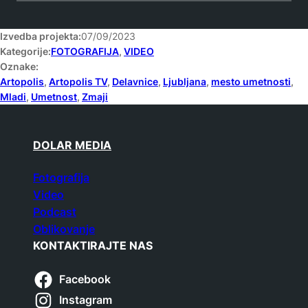
Izvedba projekta:
07/09/2023
Kategorije:
FOTOGRAFIJA
, 
VIDEO
Oznake:
Artopolis
, 
Artopolis TV
, 
Delavnice
, 
Ljubljana
, 
mesto umetnosti
, 
Mladi
, 
Umetnost
, 
Zmaji
DOLAR MEDIA
Fotografija
Video
Podcast
Oblikovanje
KONTAKTIRAJTE NAS
Facebook
Instagram